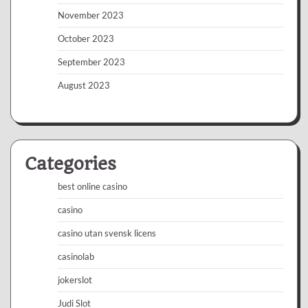
November 2023
October 2023
September 2023
August 2023
Categories
best online casino
casino
casino utan svensk licens
casinolab
jokerslot
Judi Slot