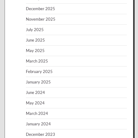
December 2025
November 2025
July 2025
June 2025
May 2025
March 2025
February 2025
January 2025
June 2024
May 2024
March 2024
January 2024
December 2023