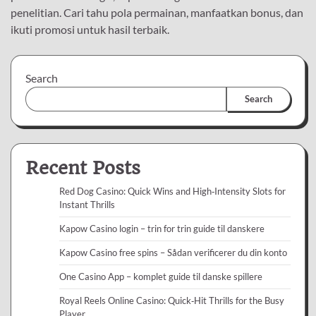
penelitian. Cari tahu pola permainan, manfaatkan bonus, dan
ikuti promosi untuk hasil terbaik.
Search
Search
Recent Posts
Red Dog Casino: Quick Wins and High‑Intensity Slots for
Instant Thrills
Kapow Casino login – trin for trin guide til danskere
Kapow Casino free spins – Sådan verificerer du din konto
One Casino App – komplet guide til danske spillere
Royal Reels Online Casino: Quick‑Hit Thrills for the Busy
Player