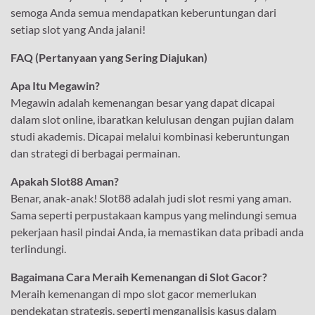
semoga Anda semua mendapatkan keberuntungan dari
setiap slot yang Anda jalani!
FAQ (Pertanyaan yang Sering Diajukan)
Apa Itu Megawin?
Megawin adalah kemenangan besar yang dapat dicapai
dalam slot online, ibaratkan kelulusan dengan pujian dalam
studi akademis. Dicapai melalui kombinasi keberuntungan
dan strategi di berbagai permainan.
Apakah Slot88 Aman?
Benar, anak-anak! Slot88 adalah judi slot resmi yang aman.
Sama seperti perpustakaan kampus yang melindungi semua
pekerjaan hasil pindai Anda, ia memastikan data pribadi anda
terlindungi.
Bagaimana Cara Meraih Kemenangan di Slot Gacor?
Meraih kemenangan di mpo slot gacor memerlukan
pendekatan strategis, seperti menganalisis kasus dalam