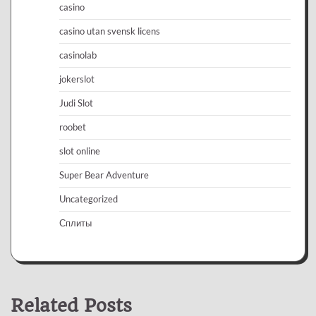
casino
casino utan svensk licens
casinolab
jokerslot
Judi Slot
roobet
slot online
Super Bear Adventure
Uncategorized
Сплиты
Related Posts