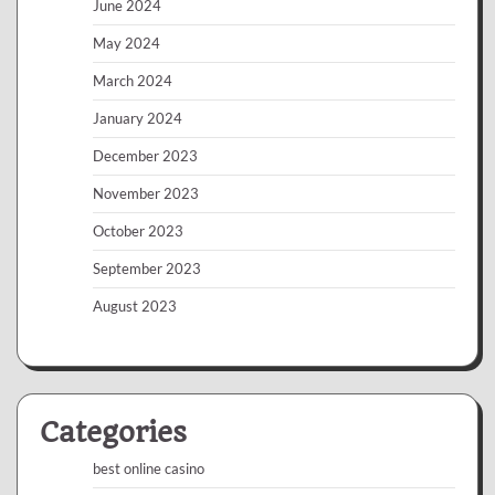
June 2024
May 2024
March 2024
January 2024
December 2023
November 2023
October 2023
September 2023
August 2023
Categories
best online casino