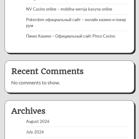
NV Casino online – mobilna wersja kasyna online
Pokerdom официальный сайт – онлайн казино и покер
рум
Пинко Казино – Официальный сайт Pinco Casino
Recent Comments
No comments to show.
Archives
August 2026
July 2026