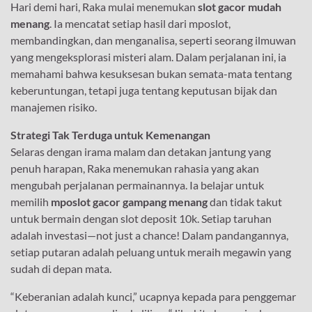
Hari demi hari, Raka mulai menemukan
slot gacor mudah
menang
. Ia mencatat setiap hasil dari mposlot,
membandingkan, dan menganalisa, seperti seorang ilmuwan
yang mengeksplorasi misteri alam. Dalam perjalanan ini, ia
memahami bahwa kesuksesan bukan semata-mata tentang
keberuntungan, tetapi juga tentang keputusan bijak dan
manajemen risiko.
Strategi Tak Terduga untuk Kemenangan
Selaras dengan irama malam dan detakan jantung yang
penuh harapan, Raka menemukan rahasia yang akan
mengubah perjalanan permainannya. Ia belajar untuk
memilih
mposlot gacor gampang menang
dan tidak takut
untuk bermain dengan slot deposit 10k. Setiap taruhan
adalah investasi—not just a chance! Dalam pandangannya,
setiap putaran adalah peluang untuk meraih megawin yang
sudah di depan mata.
“Keberanian adalah kunci,” ucapnya kepada para penggemar